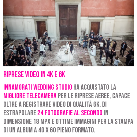
Riprese video in 4k e 6k
Innamorati Wedding Studio
ha acquistato la
migliore telecamera
per le riprese aeree, capace
oltre a registrare video di qualità 6k, di
estrapolare
24 fotografie al secondo
in
dimensione 18 mpx e ottime immagini per la stampa
di un album a 40 x 60 pieno formato.