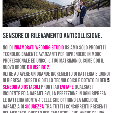
Sensore di rilevamento anticollisione.
Noi di
Innamorati Wedding Studio
usiamo solo prodotti
tecnologicamente avanzanti per riprendere in modo
professionale ed unico il tuo matrimonio, come con il
nuovo drone
DJI Inspire 2
.
Oltre ad avere un grande Incremento di batteria e quindi
di ripresa, questo gioiello tecnologico è dotato di ben
5
sensori ad ostacoli
pronti ad
evitare
qualsiasi
incidente ed a garantirvi, la perfezione in ogni ripresa.
Le batteria monta 4 celle che offrono la migliore
garanzia di
sicurezza
tra tutti i concorrenti presenti