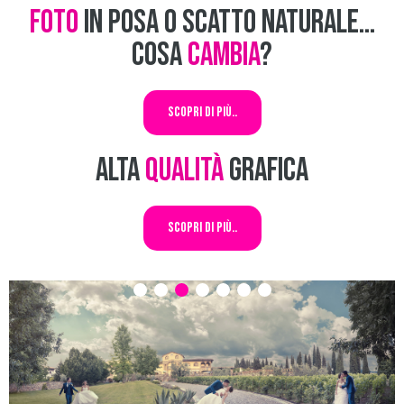
Foto
in posa o scatto naturale...
Cosa
cambia
?
Scopri di più..
Alta
Qualità
Grafica
Scopri di più..