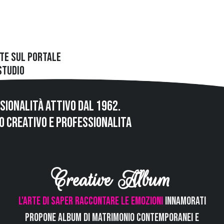
rte sul portale
Studio
sionalità attivo dal 1962.
to creativo e professionalita
Creative Album
L'arte di saper raccontare le emozioni
Innamorati
propone album di Matrimonio contemporanei e