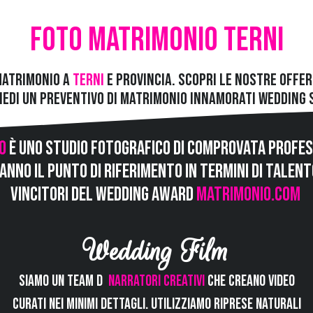
Foto Matrimonio Terni
Matrimonio a
Terni
e provincia. Scopri le nostre offe
hiedi un preventivo di matrimonio
Innamorati Wedding 
o
è uno studio fotografico di comprovata profes
 fanno il punto di riferimento in termini di talen
VINCITORI del wedding award
matrimonio.com
Wedding Film
Siamo un team d
i
narratori creativi
che creano video
curati nei minimi dettagli. Utilizziamo riprese naturali